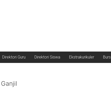
Direktori Guru
Direktori Siswa
Ekstrakurikuler
Burs
Ganjil