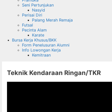
Seni Pertunjukan
Nasyid
Perisai Diri
Palang Merah Remaja
Futsal
Pecinta Alam
Karate
Bursa Kerja Khusus/BKK
Form Penelusuran Alumni
Info Lowongan Kerja
Kemitraan
Teknik Kendaraan Ringan/TKR