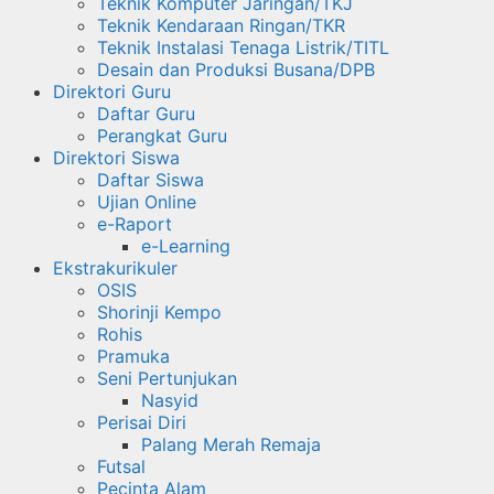
Teknik Komputer Jaringan/TKJ
Teknik Kendaraan Ringan/TKR
Teknik Instalasi Tenaga Listrik/TITL
Desain dan Produksi Busana/DPB
Direktori Guru
Daftar Guru
Perangkat Guru
Direktori Siswa
Daftar Siswa
Ujian Online
e-Raport
e-Learning
Ekstrakurikuler
OSIS
Shorinji Kempo
Rohis
Pramuka
Seni Pertunjukan
Nasyid
Perisai Diri
Palang Merah Remaja
Futsal
Pecinta Alam