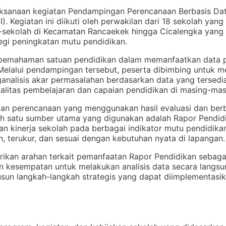
aksanaan kegiatan Pendampingan Perencanaan Berbasis Da
I). Kegiatan ini diikuti oleh perwakilan dari 18 sekolah yan
ah-sekolah di Kecamatan Rancaekek hingga Cicalengka yang 
egi peningkatan mutu pendidikan.
t pemahaman satuan pendidikan dalam memanfaatkan data 
elalui pendampingan tersebut, peserta dibimbing untuk me
analisis akar permasalahan berdasarkan data yang tersedi
ualitas pembelajaran dan capaian pendidikan di masing-mas
an perencanaan yang menggunakan hasil evaluasi dan ber
ah satu sumber utama yang digunakan adalah Rapor Pendid
 kinerja sekolah pada berbagai indikator mutu pendidik
h, terukur, dan sesuai dengan kebutuhan nyata di lapangan.
ikan arahan terkait pemanfaatan Rapor Pendidikan sebagai
n kesempatan untuk melakukan analisis data secara langsun
yusun langkah-langkah strategis yang dapat diimplementasi