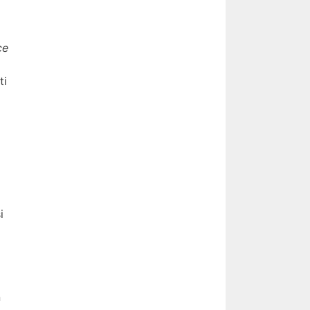
ce
ti
i
n