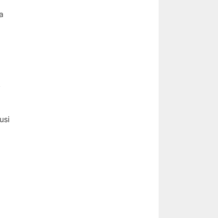
a
,
usi