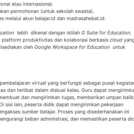
onal atau internasional.
jukan permohonan (untuk sekolah swasta).
s melalui akun belajar.id dan madrasahebat.id.
ucation
lebih dikenal dengan istilah
G Suite for Education
.
 platform produktivitas dan kolaborasi berbasis
cloud
yan
disediakan oleh
Google Workspace for Education
untuk
embelajaran virtual yang berfungsi sebagai pusat kegiata
as dan terlibat dalam diskusi kelas. Guru dapat mengirimk
i, membuat dan mengirimkan tugas, memberikan umpan balik
 sisi lain, peserta didik dapat mengirimkan pekerjaan
ngakses sumber belajar. Proses yang disederhanakan ini
engurangi beban administrasi, dan memastikan peserta did