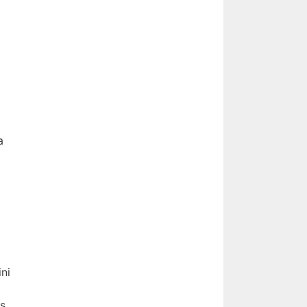
a
ni
s