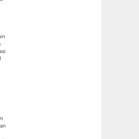
ain
n
asi
f
rm
ran