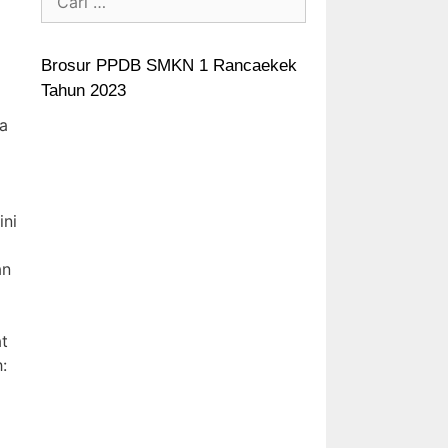
Brosur PPDB SMKN 1 Rancaekek
Tahun 2023
a
ini
an
at
: