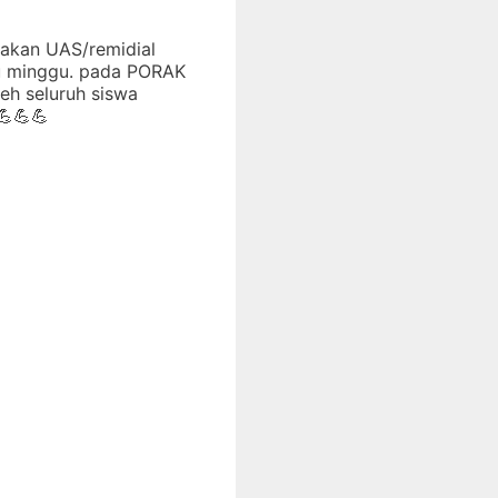
nakan UAS/remidial
tu minggu. pada PORAK
leh seluruh siswa
💪💪💪