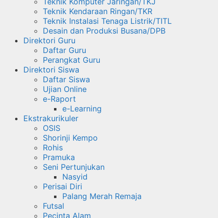
Teknik Komputer Jaringan/TKJ
Teknik Kendaraan Ringan/TKR
Teknik Instalasi Tenaga Listrik/TITL
Desain dan Produksi Busana/DPB
Direktori Guru
Daftar Guru
Perangkat Guru
Direktori Siswa
Daftar Siswa
Ujian Online
e-Raport
e-Learning
Ekstrakurikuler
OSIS
Shorinji Kempo
Rohis
Pramuka
Seni Pertunjukan
Nasyid
Perisai Diri
Palang Merah Remaja
Futsal
Pecinta Alam