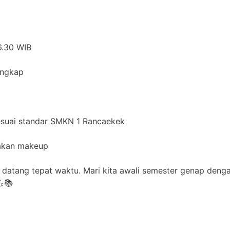
6.30 WIB
engkap
sesuai standar SMKN 1 Rancaekek
akan makeup
n datang tepat waktu. Mari kita awali semester genap deng
💪📚