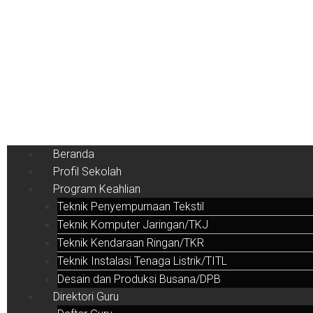
Beranda
Profil Sekolah
Program Keahlian
Teknik Penyempurnaan Tekstil
Teknik Komputer Jaringan/TKJ
Teknik Kendaraan Ringan/TKR
Teknik Instalasi Tenaga Listrik/TITL
Desain dan Produksi Busana/DPB
Direktori Guru