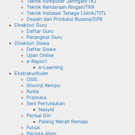
Teknik Komputer Jaringan/TKJ
Teknik Kendaraan Ringan/TKR
Teknik Instalasi Tenaga Listrik/TITL
Desain dan Produksi Busana/DPB
Direktori Guru
Daftar Guru
Perangkat Guru
Direktori Siswa
Daftar Siswa
Ujian Online
e-Raport
e-Learning
Ekstrakurikuler
OSIS
Shorinji Kempo
Rohis
Pramuka
Seni Pertunjukan
Nasyid
Perisai Diri
Palang Merah Remaja
Futsal
Pecinta Alam